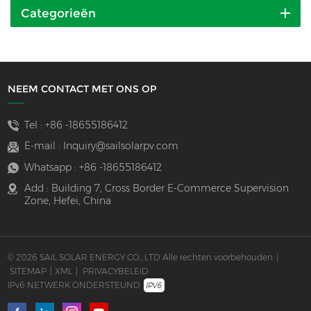
Categorieën
NEEM CONTACT MET ONS OP
Tel :
+86 -18655186412
E-mail :
Inquiry@sailsolarpv.com
Whatsapp :
+86 -18655186412
Add : Building 7, Cross Border E-Commerce Supervision
Zone, Hefei, China
© 2026 SAIL SOLAR ENERGY CO., LTD Alle rechten voorbehouden
|
SITEMAP
|
XML
|
PRIVACYBELEID
IPv6 NETWERK ONDERSTEUND