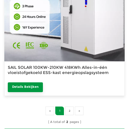
SAIL SOLAR 100KW-210KW 418KWh Alles-in-één
vloeistofgekoeld ESS-kast energieopslagsysteem
Details Bekijken
1
2
A total of
2
pages