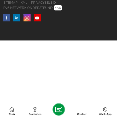
SITEMAP
|
XML
|
PRIVACYBELEID
IPv6 NETWERK ONDERSTEUND
Thuis
Producten
Contact
WhatsApp