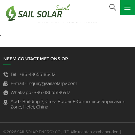
Thuis
Videos
Je Bent In :
/
/
.
NEEM CONTACT MET ONS OP
Tel :
+86 -18655186412
E-mail :
Inquiry@sailsolarpv.com
Whatsapp :
+86 -18655186412
Add : Building 7, Cross Border E-Commerce Supervision
Zone, Hefei, China
© 2026 SAIL SOLAR ENERGY CO., LTD Alle rechten voorbehouden
|