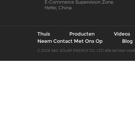
E-Commerce Supervision Zone,
Hefei, China
Thuis
Producten
Videos
Neem Contact Met Ons Op
Blog
© 2026 SAIL SOLAR ENERGY CO., LTD Alle rechten voo