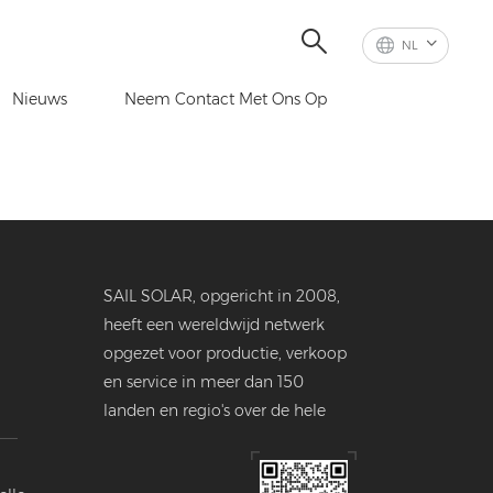
NL
Nieuws
Neem Contact Met Ons Op
SAIL SOLAR, opgericht in 2008,
heeft een wereldwijd netwerk
opgezet voor productie, verkoop
en service in meer dan 150
landen en regio's over de hele
wereld.