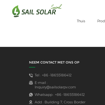
Thuis
Prod
Thuis
Je Bent In :
Warranty
/
/
NEEM CONTACT MET ONS OP
Tel :
+86 -18655186412
E-mail :
Inquiry@sailsolarpv.com
Whatsapp :
+86 -18655186412
Add : Building 7, Cross Border