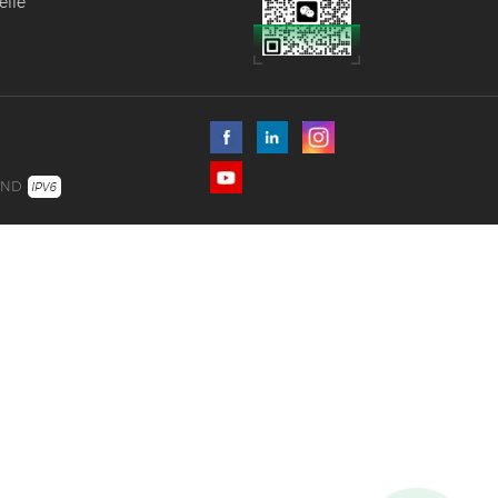
elle
ustrie.
UND