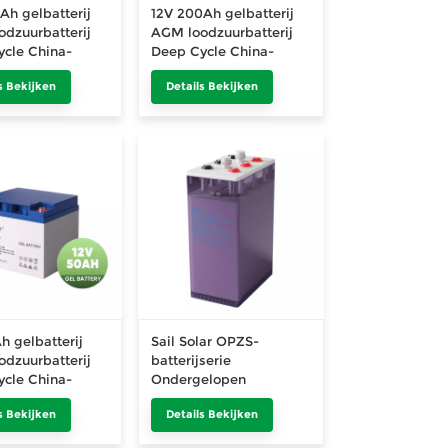
Ah gelbatterij
12V 200Ah gelbatterij
dzuurbatterij
AGM loodzuurbatterij
cle China-
Deep Cycle China-
fabriek
s Bekijken
Details Bekijken
h gelbatterij
Sail Solar OPZS-
dzuurbatterij
batterijserie
cle China-
Ondergelopen
loodzuurbatterijen 2V
s Bekijken
Details Bekijken
2000Ah