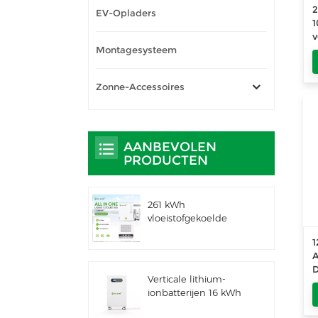
2
EV-Opladers
1
v
Montagesysteem
n
Zonne-Accessoires
AANBEVOLEN
PRODUCTEN
261 kWh
vloeistofgekoelde
geïntegreerde
1
buitenkast voor
A
commercieel en
D
industrieel gebruik,
Verticale lithium-
f
IP66 ESS
ionbatterijen 16 kWh
zonne-energieopslag