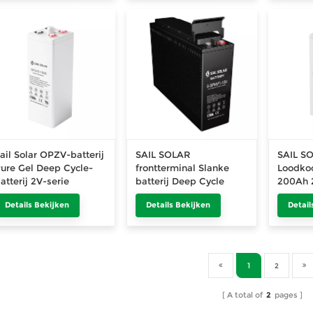
ail Solar OPZV-batterij
SAIL SOLAR
SAIL S
ure Gel Deep Cycle-
frontterminal Slanke
Loodkoo
atterij 2V-serie
batterij Deep Cycle
200Ah 
gelbatterijen
Details Bekijken
Details Bekijken
Detail
1
2
A total of
2
pages