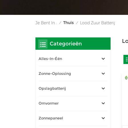
Thuis
Je Bent In :
Lood Zuur Batterij
/
/
Lo
Categorieën
Alles-In-Één
Zonne-Oplossing
Opslagbatterij
Omvormer
Zonnepaneel