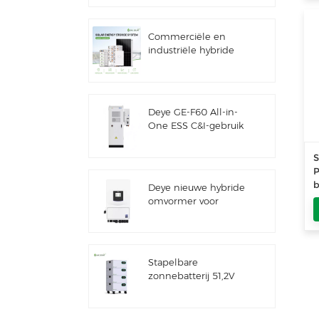
Commerciële en
industriële hybride
zonne-
energiesystemen van
100 kW/125 kW
Deye GE-F60 All-in-
One ESS C&I-gebruik
60 kWh
lithiumbatterijkast
S
Zonne-
P
energieopslagsysteem
b
Deye nieuwe hybride
voor buiten 51,2 V 100
omvormer voor
Ah
zonne-energieopslag
SUN-7/7.6/8/10/12K-
SG06LP1-EU-CM3
Stapelbare
zonnebatterij 51,2V
lithiumbatterijpakket
(100Ah & 200Ah) voor
ESS