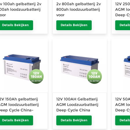
v 100ah gelbatterij 2v
2v 800ah gelbatterij 2v
12V 250
00ah loodzuurbatterij
800ah loodzuurbatterij
AGM loo
oor
voor
Deep Cy
oodverlichtingssystemen
noodverlichtingssystemen
fabriek
Details Bekijken
Details Bekijken
Detail
2V 150Ah gelbatterij
12V 100AH Gelbatterij
12V 50A
GM loodzuurbatterij
AGM Loodzuurbatterij
AGM loo
eep Cycle China-
Deep Cycle China
Deep Cy
abriek
Fabriek
fabriek
Details Bekijken
Details Bekijken
Detail