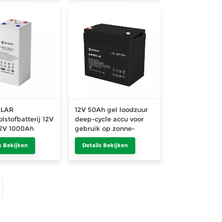
OLAR
12V 50Ah gel loodzuur
lstofbatterij 12V
deep-cycle accu voor
2V 1000Ah
gebruik op zonne-
energie
s Bekijken
Details Bekijken