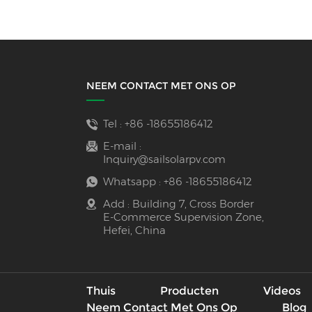
NEEM CONTACT MET ONS OP
Tel :
+86 -18655186412
E-mail :
Inquiry@sailsolarpv.com
Whatsapp :
+86 -18655186412
Add : Building 7, Cross Border
E-Commerce Supervision Zone,
Hefei, China
Thuis
Producten
Videos
Neem Contact Met Ons Op
Blog