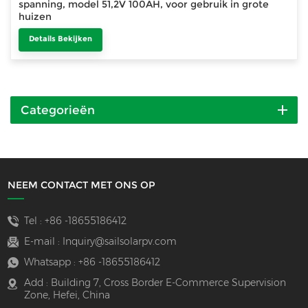
spanning, model 51,2V 100AH, voor gebruik in grote
huizen
Details Bekijken
Categorieën
NEEM CONTACT MET ONS OP
Tel :
+86 -18655186412
E-mail :
Inquiry@sailsolarpv.com
Whatsapp :
+86 -18655186412
Add : Building 7, Cross Border E-Commerce Supervision
Zone, Hefei, China