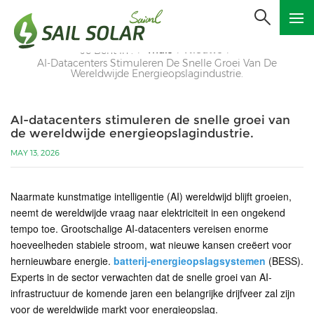
Thuis
Nieuws
Je Bent In :
/
/
/
AI-Datacenters Stimuleren De Snelle Groei Van De
Wereldwijde Energieopslagindustrie.
AI-datacenters stimuleren de snelle groei van
de wereldwijde energieopslagindustrie.
MAY 13, 2026
Naarmate kunstmatige intelligentie (AI) wereldwijd blijft groeien,
neemt de wereldwijde vraag naar elektriciteit in een ongekend
tempo toe. Grootschalige AI-datacenters vereisen enorme
hoeveelheden stabiele stroom, wat nieuwe kansen creëert voor
hernieuwbare energie.
batterij-energieopslagsystemen
(BESS).
Experts in de sector verwachten dat de snelle groei van AI-
infrastructuur de komende jaren een belangrijke drijfveer zal zijn
voor de wereldwijde markt voor energieopslag.