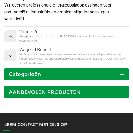
Wij leveren professionele energieopslagoplossingen voor
commerciële, industriële en grootschalige toepassingen
wereldwijd.
Vorige Post
Energieopslag staat centraal op SNEC 2026: innovaties, fusies en wereldwijde
vooruitzichten.
Volgend Bericht
Sail Solar introduceert een nieuwe generatie intelligente vloeistofgekoelde kasten
van 261 kWh, waarmee energieopslag voor de industrie en het bedrijfsleven opnieuw
wordt gedefinieerd.
Categorieën
AANBEVOLEN PRODUCTEN
NEEM CONTACT MET ONS OP