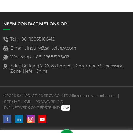
NEEM CONTACT MET ONS OP
Tel :
+86 -18655186412
E-mail :
Inquiry@sailsolarpv.com
Whatsapp :
+86 -18655186412
Add : Building 7, Cross Border E-Commerce Supervision
Zone, Hefei, China
© 2026 SAIL SOLAR ENERGY CO., LTD Alle rechten voorbehouden
|
SITEMAP
|
XML
|
PRIVACYBELEID
IPv6 NETWERK ONDERSTEUND