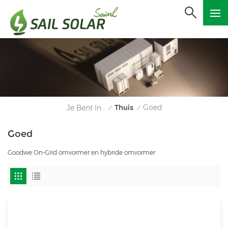
Thuis
Goed
Je Bent In :
/
/
Goed
Goodwe On-Grid omvormer en hybride omvormer