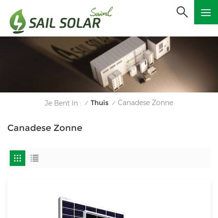
Thuis
Canadese Zonne
Je Bent In :
/
/
Canadese Zonne