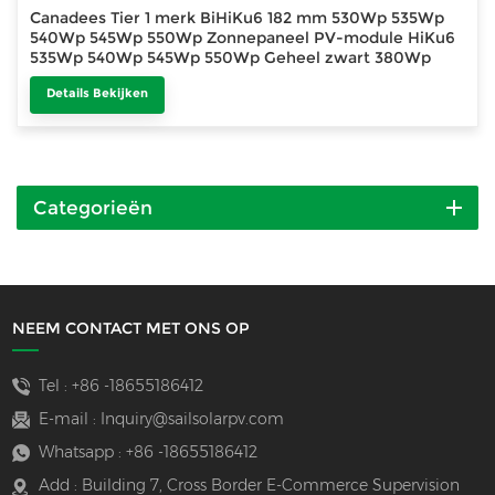
Canadees Tier 1 merk BiHiKu6 182 mm 530Wp 535Wp
540Wp 545Wp 550Wp Zonnepaneel PV-module HiKu6
535Wp 540Wp 545Wp 550Wp Geheel zwart 380Wp
385Wp 390Wp 400Wp
Details Bekijken
Categorieën
NEEM CONTACT MET ONS OP
Tel :
+86 -18655186412
E-mail :
Inquiry@sailsolarpv.com
Whatsapp :
+86 -18655186412
Add : Building 7, Cross Border E-Commerce Supervision