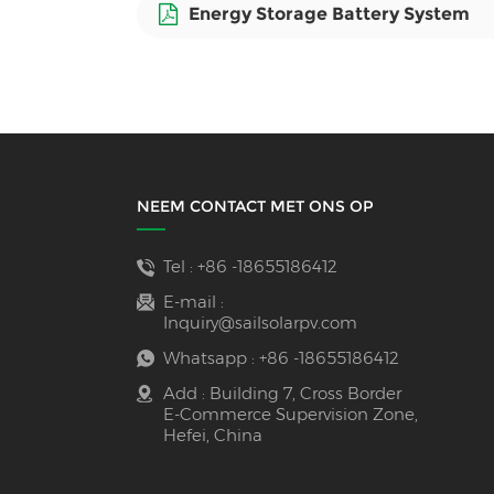
Energy Storage Battery System
NEEM CONTACT MET ONS OP
Tel :
+86 -18655186412
E-mail :
Inquiry@sailsolarpv.com
Whatsapp :
+86 -18655186412
Add : Building 7, Cross Border
E-Commerce Supervision Zone,
Hefei, China