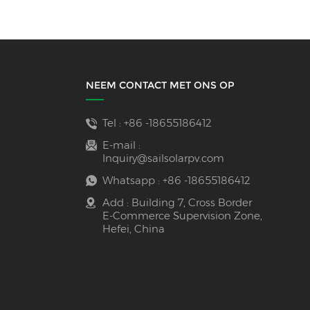
NEEM CONTACT MET ONS OP
Tel :
+86 -18655186412
E-mail :
Inquiry@sailsolarpv.com
Whatsapp :
+86 -18655186412
Add : Building 7, Cross Border
E-Commerce Supervision Zone,
Hefei, China