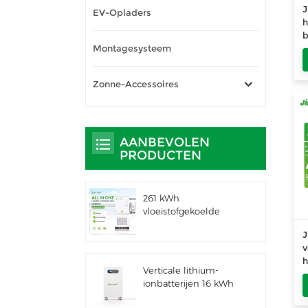
J
EV-Opladers
b
Montagesysteem
m
m
Zonne-Accessoires
AANBEVOLEN
PRODUCTEN
261 kWh
vloeistofgekoelde
geïntegreerde
J
buitenkast voor
v
commercieel en
industrieel gebruik,
Verticale lithium-
z
IP66 ESS
ionbatterijen 16 kWh
zonne-energieopslag