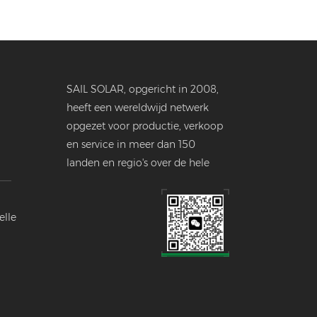
SAIL SOLAR, opgericht in 2008,
heeft een wereldwijd netwerk
opgezet voor productie, verkoop
en service in meer dan 150
landen en regio's over de hele
wereld.
elle
ustrie.