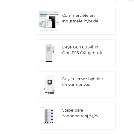
Commerciële en
industriële hybride
zonne-
energiesystemen van
100 kW/125 kW
Deye GE-F60 All-in-
One ESS C&I-gebruik
60 kWh
lithiumbatterijkast
Zonne-
energieopslagsysteem
Deye nieuwe hybride
voor buiten 51,2 V 100
omvormer voor
Ah
zonne-energieopslag
SUN-7/7.6/8/10/12K-
SG06LP1-EU-CM3
Stapelbare
zonnebatterij 51,2V
lithiumbatterijpakket
(100Ah & 200Ah) voor
ESS