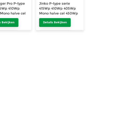
iger Pro P-type
Jinko P-type serie
415Wp 410Wp
415Wp 410Wp 405Wp
Mono halve cel
Mono halve cel 450Wp
 460Wp 470Wp
460Wp 470Wp Bifaciaal
s Bekijken
Details Bekijken
al zonnepaneel
zonnepaneel PV-
ule 550Wp
module 550Wp 545Wp
 540Wp
540Wp