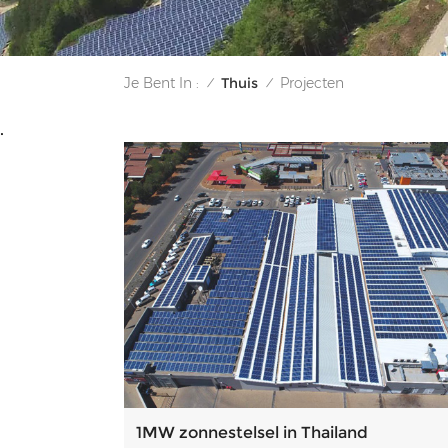
Thuis
Je Bent In :
Projecten
/
/
.
1MW zonnestelsel in Thailand