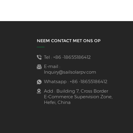
NEEM CONTACT MET ONS OP
Tel :
+86 -18655186412
E-mail :
Inquiry@sailsolarpv.com
Whatsapp :
+86 -18655186412
Add : Building 7, Cross Border
E-Commerce Supervision Zone,
Hefei, China