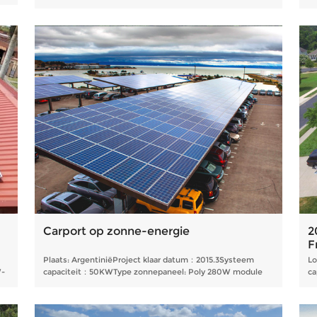
590W-module
7
Carport op zonne-energie
2
F
Plaats: ArgentiniëProject klaar datum：2015.3Systeem
Lo
W-
capaciteit：50KWType zonnepaneel: Poly 280W module
ca