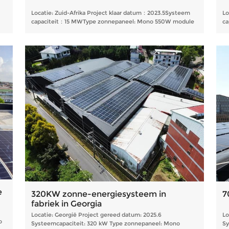
Locatie: Zuid-Afrika Project klaar datum：2023.5Systeem
Lo
capaciteit：15 MWType zonnepaneel: Mono 550W module
ca
e
320KW zonne-energiesysteem in
7
fabriek in Georgia
Locatie: Georgië Project gereed datum: 2025.6
Lo
o
Systeemcapaciteit: 320 kW Type zonnepaneel: Mono
Sy