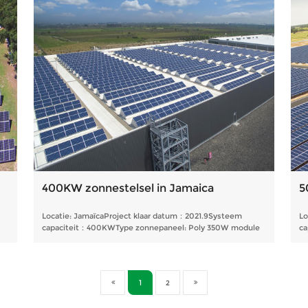
400KW zonnestelsel in Jamaica
5
Locatie: JamaïcaProject klaar datum：2021.9Systeem
Lo
capaciteit：400KWType zonnepaneel: Poly 350W module
ca
1
2