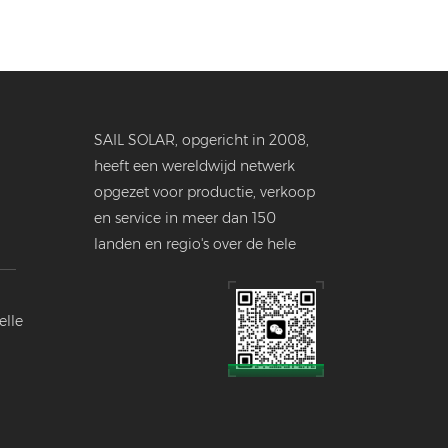
SAIL SOLAR, opgericht in 2008,
heeft een wereldwijd netwerk
opgezet voor productie, verkoop
en service in meer dan 150
landen en regio's over de hele
wereld.
elle
ustrie.