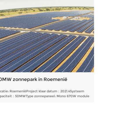
0MW zonnepark in Roemenië
catie: RoemeniëProject klaar datum：2021.4Systeem
paciteit：50MWType zonnepaneel: Mono 670W module