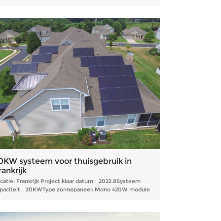
00W-module
0KW systeem voor thuisgebruik in
rankrijk
catie: Frankrijk Project klaar datum：2022.8Systeem
paciteit：20KWType zonnepaneel: Mono 420W module