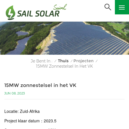
Thuis
Projecten
Je Bent In :
/
/
/
15MW Zonnestelsel In Het VK
15MW zonnestelsel in het VK
JUN 08, 2023
Locatie: Zuid-Afrika
Project klaar datum
：
2023.5