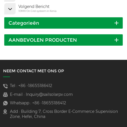
Volgend Bericht
10MW On Grid-systeem in Kenia
Categorieën
AANBEVOLEN PRODUCTEN
NEEM CONTACT MET ONS OP
Tel :
+86 -18655186412
E-mail :
Inquiry@sailsolarpv.com
Whatsapp :
+86 -18655186412
Add : Building 7, Cross Border E-Commerce Supervision
Zone, Hefei, China