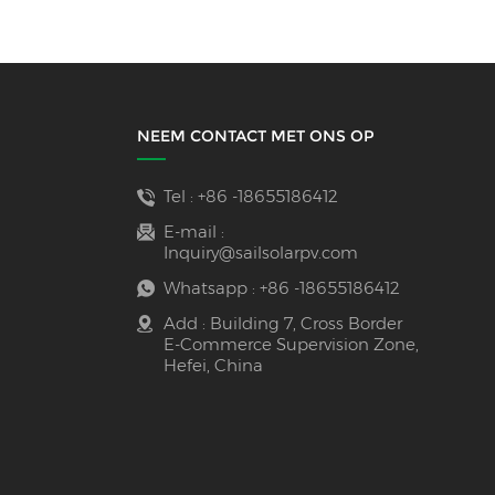
NEEM CONTACT MET ONS OP
Tel :
+86 -18655186412
E-mail :
Inquiry@sailsolarpv.com
Whatsapp :
+86 -18655186412
Add : Building 7, Cross Border
E-Commerce Supervision Zone,
Hefei, China