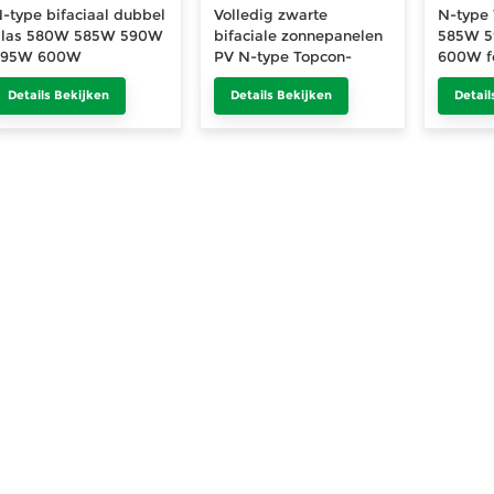
-type bifaciaal dubbel
Volledig zwarte
N-type
glas 580W 585W 590W
bifaciale zonnepanelen
585W 
595W 600W
PV N-type Topcon-
600W fo
otovoltaïsch
module 420Wp 425Wp
zonnem
Details Bekijken
Details Bekijken
Detail
onnepaneelmodule
430Wp 435Wp 440Wp
Europese voorraad