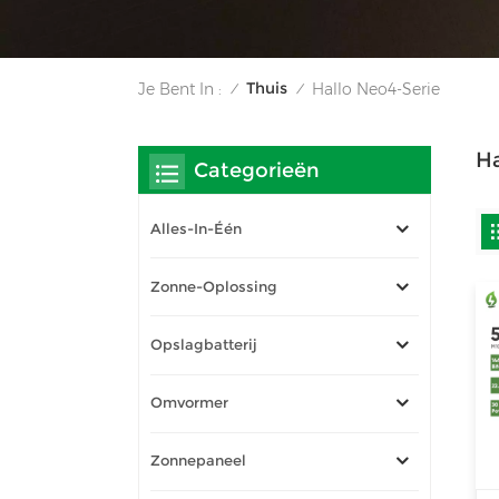
Thuis
Je Bent In :
Hallo Neo4-Serie
/
/
Ha
Categorieën
Alles-In-Één
Zonne-Oplossing
Opslagbatterij
Omvormer
Zonnepaneel