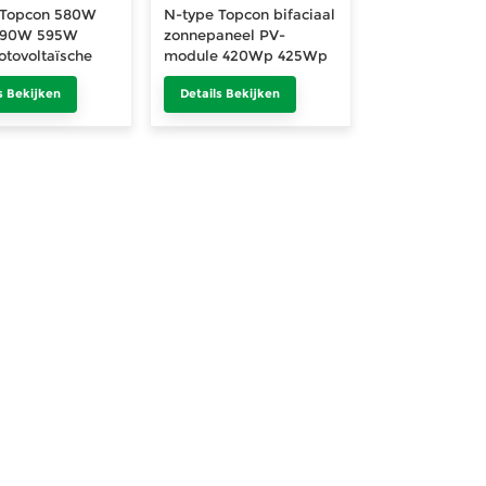
 Topcon 580W
N-type Topcon bifaciaal
590W 595W
zonnepaneel PV-
tovoltaïsche
module 420Wp 425Wp
odule
430Wp 435Wp 440Wp
s Bekijken
Details Bekijken
voor thuisgebruik