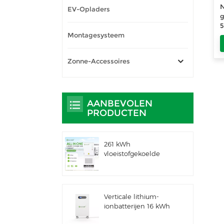
N
EV-Opladers
Montagesysteem
f
z
Zonne-Accessoires
AANBEVOLEN
PRODUCTEN
261 kWh
vloeistofgekoelde
geïntegreerde
buitenkast voor
commercieel en
industrieel gebruik,
Verticale lithium-
IP66 ESS
ionbatterijen 16 kWh
zonne-energieopslag