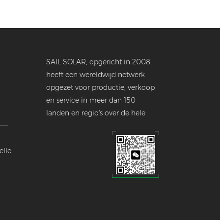
SAIL SOLAR, opgericht in 2008,
heeft een wereldwijd netwerk
opgezet voor productie, verkoop
en service in meer dan 150
landen en regio's over de hele
wereld.
elle
ustrie.