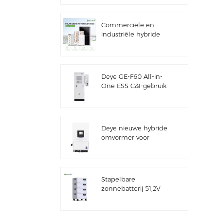
Commerciële en
industriële hybride
zonne-
energiesystemen van
100 kW/125 kW
Deye GE-F60 All-in-
One ESS C&I-gebruik
60 kWh
lithiumbatterijkast
Zonne-
energieopslagsysteem
Deye nieuwe hybride
voor buiten 51,2 V 100
omvormer voor
Ah
zonne-energieopslag
SUN-7/7.6/8/10/12K-
SG06LP1-EU-CM3
Stapelbare
zonnebatterij 51,2V
lithiumbatterijpakket
(100Ah & 200Ah) voor
ESS