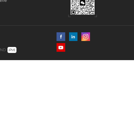
elle
ustrie.
UND