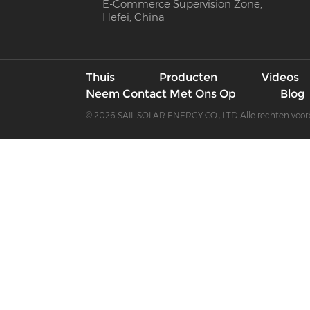
E-Commerce Supervision Zone,
Hefei, China
Thuis
Producten
Videos
Neem Contact Met Ons Op
Blog
© 2026 SAIL SOLAR ENERGY CO., LTD Alle rechten voo