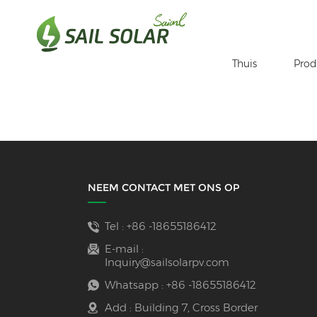
Thuis
Prod
Thuis
Je Bent In :
Geautomatiseerde Produc
/
/
NEEM CONTACT MET ONS OP
Tel :
+86 -18655186412
E-mail :
Inquiry@sailsolarpv.com
Whatsapp :
+86 -18655186412
Add : Building 7, Cross Border